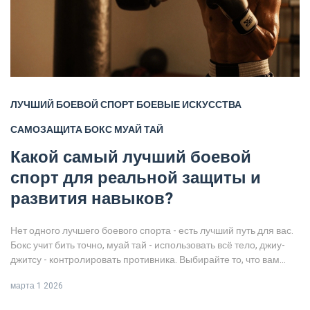
ЛУЧШИЙ БОЕВОЙ СПОРТ
БОЕВЫЕ ИСКУССТВА
САМОЗАЩИТА
БОКС
МУАЙ ТАЙ
Какой самый лучший боевой
спорт для реальной защиты и
развития навыков?
Нет одного лучшего боевого спорта - есть лучший путь для вас.
Бокс учит бить точно, муай тай - использовать всё тело, джиу-
джитсу - контролировать противника. Выбирайте то, что вам
ближе, и тренируйтесь регулярно.
марта 1 2026