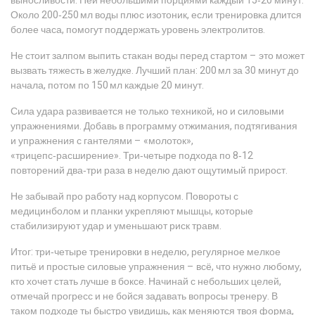
выносливости. Пей небольшими порциями каждый 15‑20 минут.
Около 200‑250 мл воды плюс изотоник, если тренировка длится
более часа, помогут поддержать уровень электролитов.
Не стоит залпом выпить стакан воды перед стартом – это может
вызвать тяжесть в желудке. Лучший план: 200 мл за 30 минут до
начала, потом по 150 мл каждые 20 минут.
Сила удара развивается не только техникой, но и силовыми
упражнениями. Добавь в программу отжимания, подтягивания
и упражнения с гантелями – «молоток»,
«трицепс‑расширение». Три‑четыре подхода по 8‑12
повторений два‑три раза в неделю дают ощутимый прирост.
Не забывай про работу над корпусом. Повороты с
медицинболом и планки укрепляют мышцы, которые
стабилизируют удар и уменьшают риск травм.
Итог: три‑четыре тренировки в неделю, регулярное мелкое
питьё и простые силовые упражнения – всё, что нужно любому,
кто хочет стать лучше в боксе. Начинай с небольших целей,
отмечай прогресс и не бойся задавать вопросы тренеру. В
таком подходе ты быстро увидишь, как меняются твоя форма,