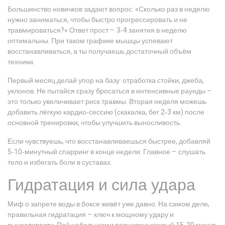
Большинство новичков задают вопрос: «Сколько раз в неделю
нужно заниматься, чтобы быстро прогрессировать и не
травмироваться?» Ответ прост – 3‑4 занятия в неделю
оптимальны. При таком графике мышцы успевают
восстанавливаться, а ты получаешь достаточный объём
техники.
Первый месяц делай упор на базу: отработка стойки, джеба,
уклонов. Не пытайся сразу бросаться в интенсивные раунды –
это только увеличивает риск травмы. Вторая неделя можешь
добавить лёгкую кардио‑сессию (скакалка, бег 2‑3 км) после
основной тренировки, чтобы улучшить выносливость.
Если чувствуешь, что восстанавливаешься быстрее, добавляй
5‑10‑минутный спарринг в конце недели. Главное – слушать
тело и избегать боли в суставах.
Гидратация и сила удара
Миф о запрете воды в боксе живёт уже давно. На самом деле,
правильная гидратация – ключ к мощному удару и