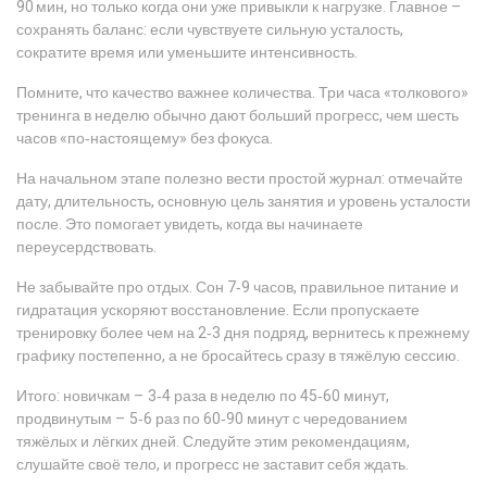
90 мин, но только когда они уже привыкли к нагрузке. Главное –
сохранять баланс: если чувствуете сильную усталость,
сократите время или уменьшите интенсивность.
Помните, что качество важнее количества. Три часа «толкового»
тренинга в неделю обычно дают больший прогресс, чем шесть
часов «по‑настоящему» без фокуса.
На начальном этапе полезно вести простой журнал: отмечайте
дату, длительность, основную цель занятия и уровень усталости
после. Это помогает увидеть, когда вы начинаете
переусердствовать.
Не забывайте про отдых. Сон 7‑9 часов, правильное питание и
гидратация ускоряют восстановление. Если пропускаете
тренировку более чем на 2‑3 дня подряд, вернитесь к прежнему
графику постепенно, а не бросайтесь сразу в тяжёлую сессию.
Итого: новичкам – 3‑4 раза в неделю по 45‑60 минут,
продвинутым – 5‑6 раз по 60‑90 минут с чередованием
тяжёлых и лёгких дней. Следуйте этим рекомендациям,
слушайте своё тело, и прогресс не заставит себя ждать.