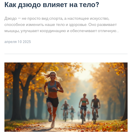
Как дзюдо влияет на тело?
Дзюдо — не просто вид спорта, а настоящее искусство,
способное изменить наше тело и здоровье. Оно развивает
мышцы, улучшает координацию и обеспечивает отличную
кардионагрузку. Кроме того, занятия дзюдо задают уверенность
апреля 10 2025
и укрепляют дух. Разберём, какие ещё преимущества ждут тех,
кто решит шагнуть на татами.