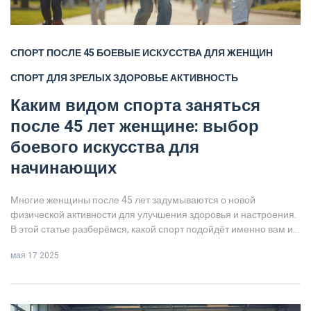
СПОРТ ПОСЛЕ 45
БОЕВЫЕ ИСКУССТВА ДЛЯ ЖЕНЩИН
СПОРТ ДЛЯ ЗРЕЛЫХ
ЗДОРОВЬЕ
АКТИВНОСТЬ
Каким видом спорта заняться
после 45 лет женщине: выбор
боевого искусства для
начинающих
Многие женщины после 45 лет задумываются о новой
физической активности для улучшения здоровья и настроения.
В этой статье разберёмся, какой спорт подойдёт именно вам и
почему боевые искусства — не такой уж необычный вариант. Вы
мая 17 2025
узнаете, как выбрать подходящее направление, что учесть
перед началом занятий и как извлечь из тренировок максимум
пользы. Реальные советы и факты для тех, кто хочет оставаться
энергичной и уверенной в себе. Давайте посмотрим на спорт