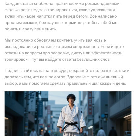
Каждая статья снабжена практическими рекомендациями:
сколько раз в неделю тренироваться, какие упражнения
включить, какие напитки пить перед бегом. Всё написано
простым языком, без научных терминов, чтобы любой мог
понять и сразу применить.
Мы постоянно обновляем контент, учитывая новые
исследования и реальные отзывы спортсменов. Если ищете
ответы на вопросы про здоровье, диету или эффективность
тренировок – тут вы найдёте ответы без лишних слов.
Подписывайтесь на наш ресурс, сохраняйте полезные статьи и
делитесь тем, что вам помогло. Здоровье – это ежедневный
выбор, а мы помогаем сделать правильный шаг каждый день.