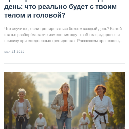
день: что реально будет с твоим
телом и головой?
Что случится, если тренироваться боксом каждый день? В этой
статье разберём, какие изменения ждут твоё тело, здоровье и
психику при ежедневных тренировках. Расскажем про плюсы,
минусы, лучшие подходы к восстановлению и ошибки новичков.
мая 21 2025
Приведём конкретные советы, как заниматься боксом дома без
вреда для себя. Всё — простыми словами и без заумных
рекомендаций.