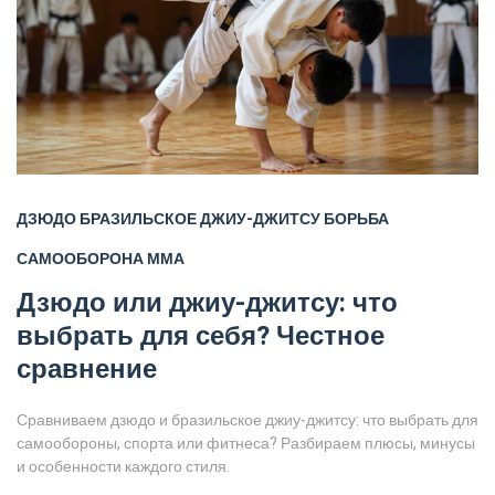
ДЗЮДО
БРАЗИЛЬСКОЕ ДЖИУ-ДЖИТСУ
БОРЬБА
САМООБОРОНА
ММА
Дзюдо или джиу-джитсу: что
выбрать для себя? Честное
сравнение
Сравниваем дзюдо и бразильское джиу-джитсу: что выбрать для
самообороны, спорта или фитнеса? Разбираем плюсы, минусы
и особенности каждого стиля.