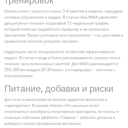
тренировок
Начать стоит с простого плана: 3‑4 занятия в неделю, чередуем
силовые упражнения и кардио. В статье «Как ММА укрепляет
дисциплину» показан пошаговый 12‑недельный график,
который помогает выработать привычку и не пропускать
тренировки. Важно учитывать восстановление – сон, растяжка и
правильное питание ускоряют прогресс.
Гидратация часто игнорируется, но без неё эффективность
падает. В статье о воде в боксе рассказывается, сколько пить в
течение часа интенсивных занятий. Для ММА рекомендуется
250‑300 мл каждые 20‑30 минут, а в перерывах – изотоник с
электролитами.
Питание, добавки и риски
Для силы и выносливости многие задаются вопросом о
«препаратах». В нашем обзоре «Что реально колят
спортсмены» разобраны популярные препараты, их плюсы и
опасные побочные эффекты. Главное – избегать допинга и
выбирать только проверенные витамины.