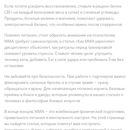
Если хотите ускорить восстановление, ставьте в рацион белок
(30 г на каждый килограмм веса в сутки) и сложные углеводы.
Продукты, богатые калием и магнием, помогают удержать
электролитный баланс, что особенно важно после спаррингов.
Помимо питания, стоит обратить внимание на психологию.
ММА требует самоконтроля, и статья «Как ММА укрепляет
дисциплину» объясняет, как ритуалы перед тренировкой
снижают уровень стресса. Ставьте чёткие цели: улучшить
технику ката, добавить 5 кг к силе удара или пробежать 5 км без
остановки.
Не забывайте про безопасность. При работе с партнером важно
фиксировать сильные броски, а в случае травм – сразу
обращаться к врачу. Для начинающих полезно изучить базовые
приёмы в боксе и дзюдо, которые упомянуты в наших статьях о
техниках и философии боевых искусств.
В конце концов, ММА – это комбинация физической подготовки,
правильного питания и ментального настроя. На этой странице
вы найдёте статьи, которые помогут вам построить
тренировочный план, избежать ошибок с гидратацией и понять,