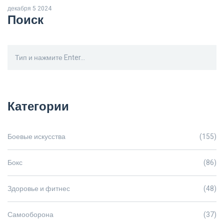
спортсмены учатся контролировать свои эмоции и
декабря 5 2024
концентрироваться на достижении целей. В статье
Поиск
рассматриваются реальные примеры и советы по улучшению
дисциплины через ММА.
Категории
Боевые искусства
(155)
Бокс
(86)
Здоровье и фитнес
(48)
Самооборона
(37)