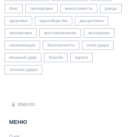
бокс
тренировки
выносливость
дзюдо
здоровье
единоборства
дисциплина
тренировка
восстановление
выгорание
начинающие
безопасность
сила удара
мощный удар
борьба
каратэ
техника удара
МЕНЮ
О нас