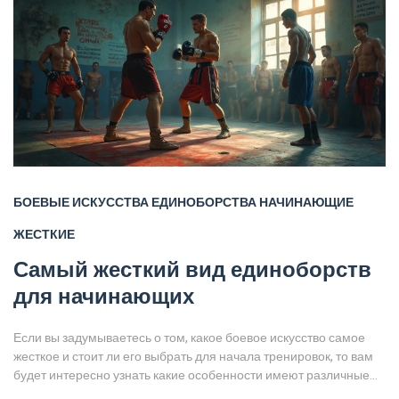
БОЕВЫЕ ИСКУССТВА
ЕДИНОБОРСТВА
НАЧИНАЮЩИЕ
ЖЕСТКИЕ
Самый жесткий вид единоборств
для начинающих
Если вы задумываетесь о том, какое боевое искусство самое
жесткое и стоит ли его выбрать для начала тренировок, то вам
будет интересно узнать какие особенности имеют различные
единоборства. От бокса до бразильского джиу-джитсу — у