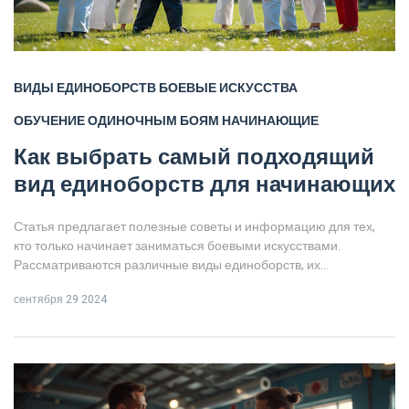
ВИДЫ ЕДИНОБОРСТВ
БОЕВЫЕ ИСКУССТВА
ОБУЧЕНИЕ ОДИНОЧНЫМ БОЯМ
НАЧИНАЮЩИЕ
Как выбрать самый подходящий
вид единоборств для начинающих
Статья предлагает полезные советы и информацию для тех,
кто только начинает заниматься боевыми искусствами.
Рассматриваются различные виды единоборств, их
особенности, преимущества и что стоит учитывать при выборе.
сентября 29 2024
Подсказки помогут новичкам сделать осознанный и правильный
выбор для тренировок.