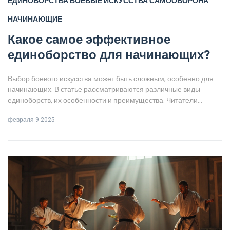
ЕДИНОБОРСТВА
БОЕВЫЕ ИСКУССТВА
САМООБОРОНА
НАЧИНАЮЩИЕ
Какое самое эффективное
единоборство для начинающих?
Выбор боевого искусства может быть сложным, особенно для
начинающих. В статье рассматриваются различные виды
единоборств, их особенности и преимущества. Читатели
узнают, как выбрать подходящее направление для себя в
февраля 9 2025
зависимости от целей и уровня подготовки. Здесь также даны
полезные советы для новичков и интересные факты о
популярных боевых искусствах. Этот материал поможет
сделать выбор, соответствующий вашим интересам и
потребностям.