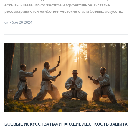
если вы ищете что-то жесткое и эффективное. В статье
рассматриваются наиболее жестокие стили боевых искусств,
которые подходят для начинающих. Обсуждаются их
октября 20 2024
особенности, преимущества и недостатки. Эта информация
поможет начинающим сделать осознанный выбор и начать
своё обучение в мире боевых искусств.
БОЕВЫЕ ИСКУССТВА
НАЧИНАЮЩИЕ
ЖЕСТКОСТЬ
ЗАЩИТА