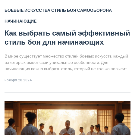
БОЕВЫЕ ИСКУССТВА
СТИЛЬ БОЯ
САМООБОРОНА
НАЧИНАЮЩИЕ
Как выбрать самый эффективный
стиль боя для начинающих
В мире существует множество стилей боевых искусств, каждый
из которых имеет свои уникальные особенности. Для
начинающих важно выбрать стиль, который не только повысит
физическую подготовку, но и позволит эффективно защитить
ноября 28 2024
себя в различных ситуациях. В этой статье мы рассмотрим
основные стили боевых искусств, их преимущества и то, каким
образом они могут быть полезны для новичков. Поговорим об
истории, философии и практической значимости каждого
искусства, чтобы помочь вам сделать осознанный выбор.