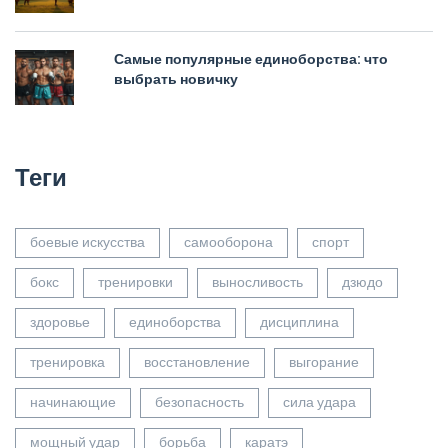
Самые популярные единоборства: что
выбрать новичку
Теги
боевые искусства
самооборона
спорт
бокс
тренировки
выносливость
дзюдо
здоровье
единоборства
дисциплина
тренировка
восстановление
выгорание
начинающие
безопасность
сила удара
мощный удар
борьба
каратэ