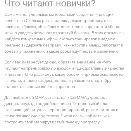
Что читают новички?
Самыми популярными материалами среди начинающих
являются «Сколько раз в неделю должен тренироваться
новичок в боксе», «Как бокс меняет тело и характер» и «Когда
можно увидеть результат от занятий боксом». В этих статьях вы
найдёте конкретные цифры: сколько тренировок в неделю
реально выдержать без травм, какие группы мышц работают в
боевых упражнениях и какие сроки ждут первые изменения.
Если вас интересует дзюдо, обратите внимание на «Что
изучают на тренировках по дзюдо» и «Дзюдо: главные качества
и навыки». Они расскажут, какие броски и приёмы осваиваются
в начале, а также как дисциплина и уважение к партнёру
становятся частью вашего характера.
Для любителей ММА есть статья «Как ММА укрепляет
дисциплину», где подробно описан 12‑недельный план,
включающий ритуалы перед тренировкой, режим питания и
психологическую подготовку. Читая её, вы поймете, как
построить свой маршрут к стабильному прогрессу.