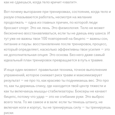
как не сдаешься, когда тело кричит «хватит».
Вот почему
выгорание при тренировках
,
состояние, когда тело и
разум отказываются работать, несмотря на желание
продолжать
— одна из главных причин, по которой люди
бросают спорт. Это не лень. Это физиология. Тело не может
бесконечно восстанавливаться, если ты не даешь ему шанса. И
тут уже не важны твои 100 повторений на бицепс — важны сон,
питание и паузы.
восстановление после тренировок
,
процесс,
который определяет, насколько эффективны твои усилия
— это
не дополнительная опция. Это основа. Без него даже самый
идеальный план тренировок превращается в путь к травме.
И еще один момент:
правильная техника
,
точное выполнение
упражнений, которое снижает риск травм и максимизирует
результат
— не про то, как красиво ты поднимаешь вес. Это про
то, как ты держишь спину, где находится твой центр тяжести и
как ты включаешь мышцы-стабилизаторы. Боксеры не качают
бицепс, потому что удар — это не сгибание руки. Это выброс
всего тела. То же самое и в зале: если ты тянешь штангу, не
включая ноги и корпус, ты не тренируешь силу — ты тренируешь
риски.