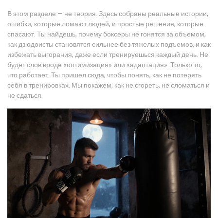
В этом разделе — не теория. Здесь собраны реальные истории,
ошибки, которые ломают людей, и простые решения, которые
спасают. Ты найдешь, почему боксеры не гонятся за объемом,
как дзюдоисты становятся сильнее без тяжелых подъемов, и как
избежать выгорания, даже если тренируешься каждый день. Не
будет слов вроде «оптимизация» или «адаптация». Только то,
что работает. Ты пришел сюда, чтобы понять, как не потерять
себя в тренировках. Мы покажем, как не сгореть, не сломаться и
не сдаться.