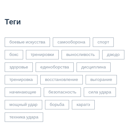
Теги
боевые искусства
самооборона
спорт
бокс
тренировки
выносливость
дзюдо
здоровье
единоборства
дисциплина
тренировка
восстановление
выгорание
начинающие
безопасность
сила удара
мощный удар
борьба
каратэ
техника удара