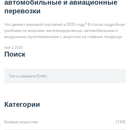
автомобильные и авиационные
перевозки
Что движет мировой торговлей в 2025 году? В статье подробная
разбивка по морским, железнодорожным, автомобильным и
воздушным грузоперевозкам с акцентом на главные тенденции,
цифры и реальные перспективы. Чего ждать рынку дальше и
мая 2 2025
какой транспорт всё-таки впереди и почему. Множество
Поиск
практических советов и интересных фактов для малых, средних
и крупных отправителей. Мировой грузооборот — как он
меняется на глазах и кто задаёт темп.
Категории
Боевые искусства
(154)