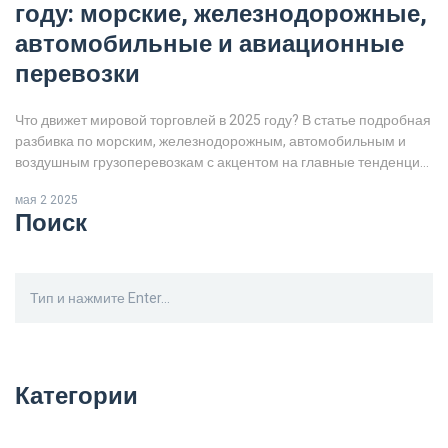
году: морские, железнодорожные,
автомобильные и авиационные
перевозки
Что движет мировой торговлей в 2025 году? В статье подробная
разбивка по морским, железнодорожным, автомобильным и
воздушным грузоперевозкам с акцентом на главные тенденции,
цифры и реальные перспективы. Чего ждать рынку дальше и
мая 2 2025
какой транспорт всё-таки впереди и почему. Множество
Поиск
практических советов и интересных фактов для малых, средних
и крупных отправителей. Мировой грузооборот — как он
меняется на глазах и кто задаёт темп.
Категории