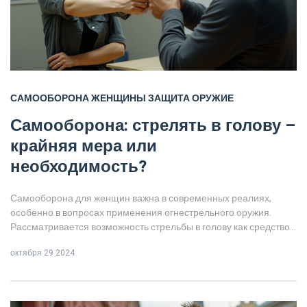
САМООБОРОНА
ЖЕНЩИНЫ
ЗАЩИТА
ОРУЖИЕ
Самооборона: стрелять в голову –
крайняя мера или
необходимость?
Самооборона для женщин важна в современных реалиях,
особенно в вопросах применения огнестрельного оружия.
Рассматривается возможность стрельбы в голову как средство
защиты, её законность и моральная сторона. Обсуждаются
октября 29 2024
безопасные и законные методы самообороны и установки на
минимизацию опасности. Даны рекомендации по
использованию оружия и оценке риска.