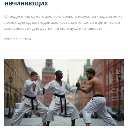
начинающих
Определение самого жесткого боевого искусства - задача не из
легких. Для одних людей жесткость заключается в физической
выносливости, для других — в силе духа и готовности
преодолевать свои страхи. Эффективность и сложность техник
октября 12 2024
также играют важную роль. Мы изучим разные боевые
искусства и их особенности, чтобы помочь вам сделать
осознанный выбор.