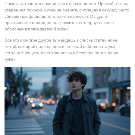
Помни, что защита начинается с осознанности. Прямой взгляд,
уверенная походка и умение оценить ситуацию в секунду часто
убивают конфликт до того, как он начнётся. Мы дали
практические подсказки, как развить эту «первую линию
обороны» в повседневной жизни.
Всё это и многое другое ты найдёшь в списке статей ниже.
Читай, выбирай подходящее и начинай действовать уже
сегодня – защита твоего здоровья и безопасности в твоих
руках.