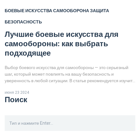
БОЕВЫЕ ИСКУССТВА
САМООБОРОНА
ЗАЩИТА
БЕЗОПАСНОСТЬ
Лучшие боевые искусства для
самообороны: как выбрать
подходящее
Выбор боевого искусства для самообороны — это серьезный
шаг, который может повлиять на вашу безопасность и
уверенность в любой ситуации. В статье рекомендуется изучить
различные стили, их преимущества, особенности тренировки и
июня 23 2024
подходят ли они для самообороны. Основное внимание
Поиск
уделяется практичности и простоте применения техник в
реальных условиях.