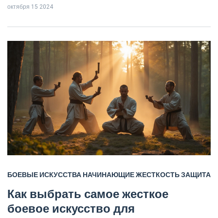
октября 15 2024
джитсу, муай-тай и бокс, можно определить наиболее
подходящую практику для самообороны. Каждый стиль
предлагает свои уникальные техники и философию,
подходящую для разных ситуаций.
БОЕВЫЕ ИСКУССТВА
НАЧИНАЮЩИЕ
ЖЕСТКОСТЬ
ЗАЩИТА
Как выбрать самое жесткое
боевое искусство для