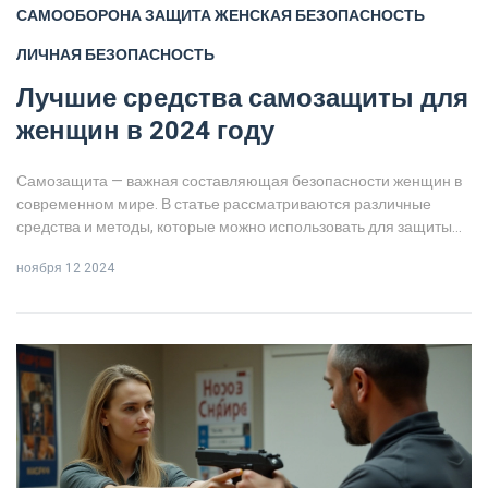
САМООБОРОНА
ЗАЩИТА
ЖЕНСКАЯ БЕЗОПАСНОСТЬ
ЛИЧНАЯ БЕЗОПАСНОСТЬ
Лучшие средства самозащиты для
женщин в 2024 году
Самозащита — важная составляющая безопасности женщин в
современном мире. В статье рассматриваются различные
средства и методы, которые можно использовать для защиты
себя в различных ситуациях. От спреев и тревожных сигналов
ноября 12 2024
до простых приемов самообороны — мы предоставим
полезные советы и рекомендации. Важно также знать, как
правильно применять эти средства и что учитывать при их
выборе. Цель статьи — помочь женщинам чувствовать себя
увереннее и безопаснее в любых условиях.