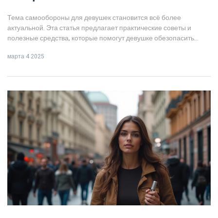
Тема самообороны для девушек становится всё более
актуальной. Эта статья предлагает практические советы и
полезные средства, которые помогут девушке обезопасить
себя. От простых предметов до современных гаджетов —
марта 4 2025
рассмотрим, что можно использовать для эффективной
защиты. Главные приоритеты — безопасность и уверенность в
себе. Узнайте, какие средства лучше всего подходят для вашей
ежедневной жизни.