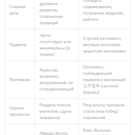
Победа в
духовное
Главная
соревновании,
развитие,
цель
получение медалей,
сохранение
рейтинг
традиций
Часто
Строгий регламент,
отсутствуют или
Правила
весовые категории,
минимальны (в
защитная экипировка
теории)
Оппонент,
Агрессор,
соблюдающий
возможно
Противник
правила и желающий
вооруженный, не
公平竞争 (честной
сотрудничающий
борьбы)
Раздача поясов
Результаты турниров,
Оценка
учителем, сдача
статистика побед/
прогресса
экзаменов
поражений
Бокс, Вольная
Айкидо, Кенпо,