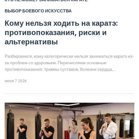
ВЫБОР БОЕВОГО ИСКУССТВА
Кому нельзя ходить на каратэ:
противопоказания, риски и
альтернативы
Разбираемся, кому категорически нельзя заниматься каратэ из-
за проблем со здоровьем. Перечисляем основные
противопоказания: травмы суставов, болезни сердца,
неврологические расстройства. Предлагаем безопасные
июня 7 2026
альтернативы.