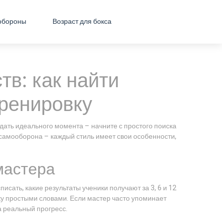
обороны
Возраст для бокса
тв: как найти
тренировку
ждать идеального момента – начните с простого поиска
 самооборона – каждый стиль имеет свои особенности,
мастера
исать, какие результаты ученики получают за 3, 6 и 12
ику простыми словами. Если мастер часто упоминает
а реальный прогресс.