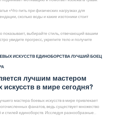
атье «Что пить при физических нагрузках для
дации, сколько воды и какие изотоники стоит
сто показывает, выбирайте стиль, отвечающий вашим
тро увидите прогресс, укрепите тело и получите
ЕВЫХ ИСКУССТВ
ЕДИНОБОРСТВА
ЛУЧШИЙ БОЕЦ
РА
ляется лучшим мастером
 искусств в мире сегодня?
учшего мастера боевых искусств в мире привлекает
огочисленных фанатов, ведь существует множество
 и стилей единоборств. Исследуя разнообразные
ики, следует рассмотреть каждую школу с её
 подходами и методами. Важно оценить достижения и