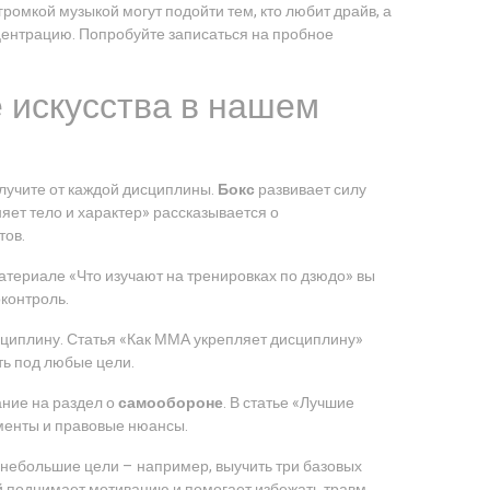
ромкой музыкой могут подойти тем, кто любит драйв, а
нцентрацию. Попробуйте записаться на пробное
 искусства в нашем
олучите от каждой дисциплины.
Бокс
развивает силу
няет тело и характер» рассказывается о
тов.
 материале «Что изучают на тренировках по дзюдо» вы
контроль.
сциплину. Статья «Как ММА укрепляет дисциплину»
ть под любые цели.
ание на раздел о
самообороне
. В статье «Лучшие
менты и правовые нюансы.
е небольшие цели – например, выучить три базовых
ей поднимает мотивацию и помогает избежать травм.