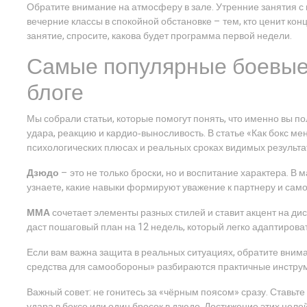
Обратите внимание на атмосферу в зале. Утренние занятия с г
вечерние классы в спокойной обстановке – тем, кто ценит ко
занятие, спросите, какова будет программа первой недели.
Самые популярные боевые
блоге
Мы собрали статьи, которые помогут понять, что именно вы п
удара, реакцию и кардио‑выносливость. В статье «Как бокс ме
психологических плюсах и реальных сроках видимых результа
Дзюдо
– это не только броски, но и воспитание характера. В
узнаете, какие навыки формируют уважение к партнеру и само
ММА
сочетает элементы разных стилей и ставит акцент на ди
даст пошаговый план на 12 недель, который легко адаптирова
Если вам важна защита в реальных ситуациях, обратите вним
средства для самообороны» разбираются практичные инстру
Важный совет: не гонитесь за «чёрным поясом» сразу. Ставьт
удара в боксе или один бросок в дзюдо. Достижение этих цел