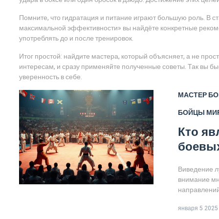
Помните, что гидратация и питание играют большую роль. В ст
максимальной эффективности» вы найдёте конкретные рекомен
употреблять до и после тренировок.
Итог простой: найдите мастера, который объясняет, а не про
интересам, и сразу применяйте полученные советы. Так вы быс
уверенность в себе.
МАСТЕР БО
БОЙЦЫ МИ
Кто яв
боевых
Виведение л
внимание мн
направлений
боевые практ
января 5 2025
уникальными