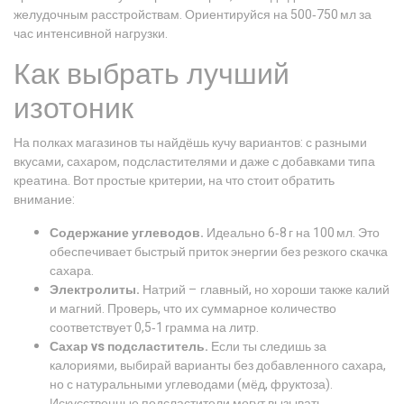
желудочным расстройствам. Ориентируйся на 500‑750 мл за
час интенсивной нагрузки.
Как выбрать лучший
изотоник
На полках магазинов ты найдёшь кучу вариантов: с разными
вкусами, сахаром, подсластителями и даже с добавками типа
креатина. Вот простые критерии, на что стоит обратить
внимание:
Содержание углеводов.
Идеально 6‑8 г на 100 мл. Это
обеспечивает быстрый приток энергии без резкого скачка
сахара.
Электролиты.
Натрий – главный, но хороши также калий
и магний. Проверь, что их суммарное количество
соответствует 0,5‑1 грамма на литр.
Сахар vs подсластитель.
Если ты следишь за
калориями, выбирай варианты без добавленного сахара,
но с натуральными углеводами (мёд, фруктоза).
Искусственные подсластители могут вызывать