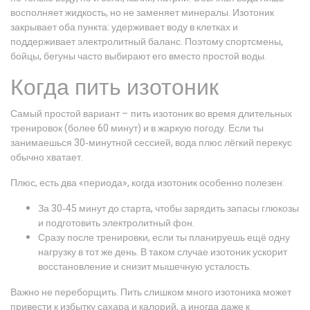
восполняет жидкость, но не заменяет минералы. Изотоник
закрывает оба пункта: удерживает воду в клетках и
поддерживает электролитный баланс. Поэтому спортсмены,
бойцы, бегуны часто выбирают его вместо простой воды.
Когда пить изотоник
Самый простой вариант – пить изотоник во время длительных
тренировок (более 60 минут) и в жаркую погоду. Если ты
занимаешься 30‑минутной сессией, вода плюс лёгкий перекус
обычно хватает.
Плюс, есть два «периода», когда изотоник особенно полезен:
За 30‑45 минут до старта, чтобы зарядить запасы глюкозы
и подготовить электролитный фон.
Сразу после тренировки, если ты планируешь ещё одну
нагрузку в тот же день. В таком случае изотоник ускорит
восстановление и снизит мышечную усталость.
Важно не переборщить. Пить слишком много изотоника может
привести к избытку сахара и калорий, а иногда даже к