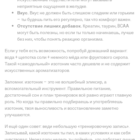
неприятные ощущения в желудке.
Вкус.
Вкус не должен быть слишком сладким или горьким
– ты будешь пить его регулярно, так что комфорт важен.
Отсутствие лишних добавок.
Креатин, таурин, BCAA
могут быть полезны, но если ты только начинаешь, лучше
без них, чтобы понять реакцию организма.
Если у тебя есть возможность, попробуй домашний вариант:
вода + щепотка соли + немного мёда или фруктового сиропа.
Такой «самодельный» изотоник часто дешевле и не содержит
искусственных ароматизаторов.
Запомни: изотоник – это не волшебный эликсир, а
вспомогательный инструмент. Правильное питание,
достаточный сон и план тренировок всё равно играют главную
роль. Но когда ты правильно подбираешь и употребляешь
изотоник, твоя выносливость и восстановление заметно
улучшаются.
И ещё один совет: веди небольшую «тренировочную запись».
Записывай, какой изотоник ты пил, в каких условиях и как себя
чувствовал. Через пару недель ты поймёшь, что работает лучше