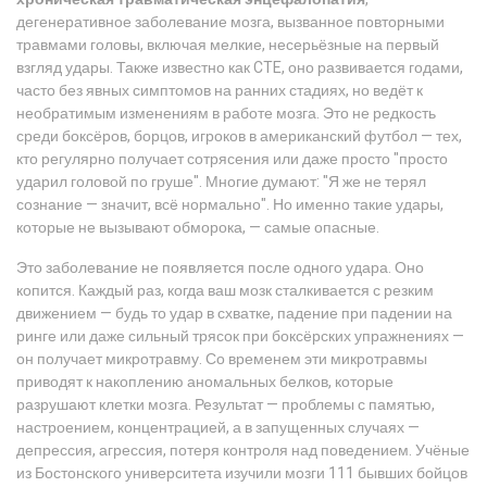
дегенеративное заболевание мозга, вызванное повторными
травмами головы, включая мелкие, несерьёзные на первый
взгляд удары
. Также известно как
CTE
, оно развивается годами,
часто без явных симптомов на ранних стадиях, но ведёт к
необратимым изменениям в работе мозга
. Это не редкость
среди боксёров, борцов, игроков в американский футбол — тех,
кто регулярно получает сотрясения или даже просто "просто
ударил головой по груше". Многие думают: "Я же не терял
сознание — значит, всё нормально". Но именно такие удары,
которые не вызывают обморока, — самые опасные.
Это заболевание не появляется после одного удара. Оно
копится. Каждый раз, когда ваш мозк сталкивается с резким
движением — будь то удар в схватке, падение при падении на
ринге или даже сильный трясок при боксёрских упражнениях —
он получает микротравму. Со временем эти микротравмы
приводят к накоплению аномальных белков, которые
разрушают клетки мозга. Результат — проблемы с памятью,
настроением, концентрацией, а в запущенных случаях —
депрессия, агрессия, потеря контроля над поведением. Учёные
из Бостонского университета изучили мозги 111 бывших бойцов