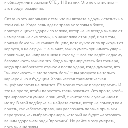
и обнаружили признаки CTE у 110 из них. Это не статистика —
это предупреждение.
Связано это напрямую с тем, что вы читаете в других статьях на
этом сайте. Когда речь идёт о
травмах головы в боксе
,
повторяющихся ударах по голове, которые не всегда вызывают
немедленные симптомы, но накапливают ущерб
, или о том,
почему
боксеры не качают бицепс
,
потому что сила приходит от
корпуса, а не от руки — а значит, важно уметь принимать удары
правильно, не напрягая шею и голову
, — всё это ведёт к одному:
безопасность важнее эго. Когда вы тренируетесь без тренера,
когда пренебрегаете отдыхом после удара, когда думаете, что
"выносливость — это терпеть боль" — вы рискуете не только
карьерой, но и будущим. Хроническая травматическая
энцефалопатия не лечится. Её можно только предотвратить. И
это не про то, чтобы перестать тренироваться. Это про то, чтобы
тренироваться умнее: с защитой, с контролем, с уважением к
мозгу. В этой подборке вы найдёте статьи, которые помогут вам
понять, как избежать травм, как распознать первые признаки
перегрузки, как выбрать тренера, который не будет жертвовать
вашим здоровьем ради "прокачки". Не дайте мозгу умереть,
пока вы ещё живы.