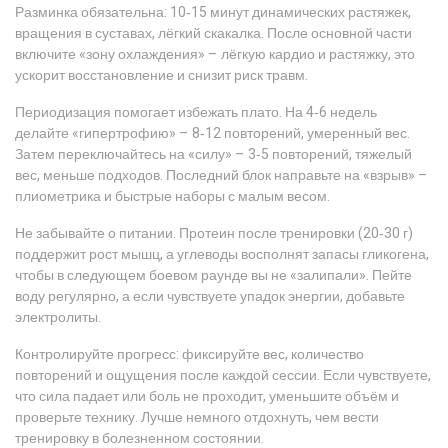
Разминка обязательна: 10‑15 минут динамических растяжек,
вращения в суставах, лёгкий скакалка. После основной части
включите «зону охлаждения» – лёгкую кардио и растяжку, это
ускорит восстановление и снизит риск травм.
Периодизация помогает избежать плато. На 4‑6 недель
делайте «гипертрофию» – 8‑12 повторений, умеренный вес.
Затем переключайтесь на «силу» – 3‑5 повторений, тяжелый
вес, меньше подходов. Последний блок направьте на «взрыв» –
плиометрика и быстрые наборы с малым весом.
Не забывайте о питании. Протеин после тренировки (20‑30 г)
поддержит рост мышц, а углеводы восполнят запасы гликогена,
чтобы в следующем боевом раунде вы не «залипали». Пейте
воду регулярно, а если чувствуете упадок энергии, добавьте
электролиты.
Контролируйте прогресс: фиксируйте вес, количество
повторений и ощущения после каждой сессии. Если чувствуете,
что сила падает или боль не проходит, уменьшите объём и
проверьте технику. Лучше немного отдохнуть, чем вести
тренировку в болезненном состоянии.