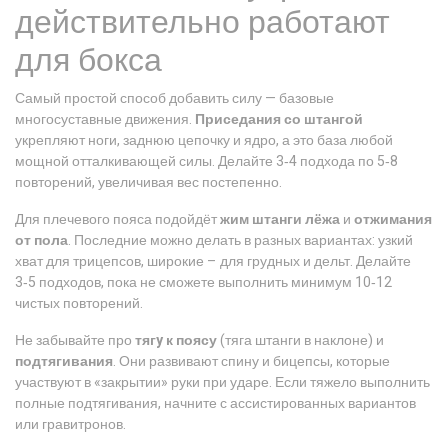
действительно работают
для бокса
Самый простой способ добавить силу — базовые
многосуставные движения.
Приседания со штангой
укрепляют ноги, заднюю цепочку и ядро, а это база любой
мощной отталкивающей силы. Делайте 3‑4 подхода по 5‑8
повторений, увеличивая вес постепенно.
Для плечевого пояса подойдёт
жим штанги лёжа
и
отжимания
от пола
. Последние можно делать в разных вариантах: узкий
хват для трицепсов, широкие – для грудных и дельт. Делайте
3‑5 подходов, пока не сможете выполнить минимум 10‑12
чистых повторений.
Не забывайте про
тягy к поясу
(тяга штанги в наклоне) и
подтягивания
. Они развивают спину и бицепсы, которые
участвуют в «закрытии» руки при ударе. Если тяжело выполнить
полные подтягивания, начните с ассистированных вариантов
или гравитронов.