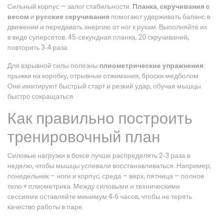
Сильный корпус — залог стабильности.
Планка
,
скручивания с
весом
и
русские скручивания
помогают удерживать баланс в
движении и передавать энергию от ног к рукам. Выполняйте их
в виде суперсетов: 45‑секундная планка, 20 скручиваний,
повторить 3‑4 раза.
Для взрывной силы полезны
плиометрические упражнения
:
прыжки на коробку, отрывные отжимания, броски медболом.
Они имитируют быстрый старт и резкий удар, обучая мышцы
быстро сокращаться.
Как правильно построить
тренировочный план
Силовые нагрузки в боксе лучше распределять 2‑3 раза в
неделю, чтобы мышцы успевали восстанавливаться. Например,
понедельник – ноги и корпус, среда – верх, пятница – полное
тело + плиометрика. Между силовыми и техническими
сессиями оставляйте минимум 4‑6 часов, чтобы не терять
качество работы в паре.