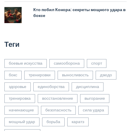
Кто побил Конора: секреты мощного удара в
боксе
Теги
боевые искусства
самооборона
спорт
бокс
тренировки
выносливость
дзюдо
здоровье
единоборства
дисциплина
тренировка
восстановление
выгорание
начинающие
безопасность
сила удара
мощный удар
борьба
каратэ