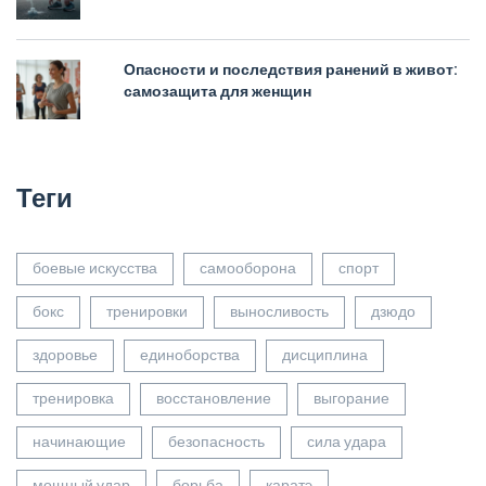
Опасности и последствия ранений в живот:
самозащита для женщин
Теги
боевые искусства
самооборона
спорт
бокс
тренировки
выносливость
дзюдо
здоровье
единоборства
дисциплина
тренировка
восстановление
выгорание
начинающие
безопасность
сила удара
мощный удар
борьба
каратэ