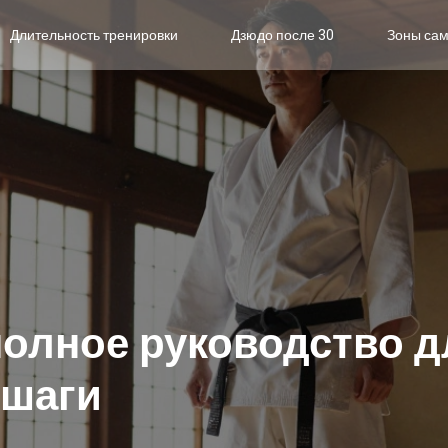
Длительность тренировки
Дзюдо после 30
Зоны са
 полное руководство 
 шаги