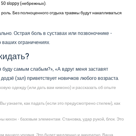
 50 sloppy (небрежных).
роль. Без полноценного отдыха травмы будут накапливаться
льно. Острая боль в суставах или позвоночнике -
о ваших ограничениях.
жидать?
 я буду самым слабым?», «А вдруг меня заставят
одзё (зал) приветствует новичков любого возраста.
ковую одежду (или дать вам кимоно) и рассказать об опыте
ы узнаете, как падать (если это предусмотрено стилем), как
 кихон - базовым элементам. Становка, удар рукой, блок. Это
ом вашего уровня. Это будет медленно и аккуратно. Ваша