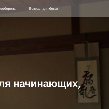
мообороны
Возраст для бокса
для начинающих,