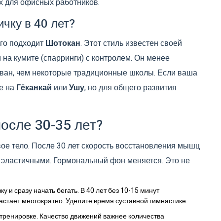
х для офисных работников.
ичку в 40 лет?
го подходит
Шотокан
. Этот стиль известен своей
 на кумите (спарринги) с контролем. Он менее
рован, чем некоторые традиционные школы. Если ваша
ие на
Гёканкай
или
Ушу
, но для общего развития
осле 30-35 лет?
вое тело. После 30 лет скорость восстановления мышц
 эластичными. Гормональный фон меняется. Это не
 и сразу начать бегать. В 40 лет без 10-15 минут
астает многократно. Уделите время суставной гимнастике.
тренировке. Качество движений важнее количества