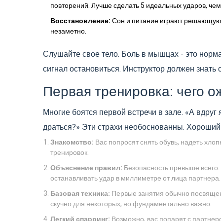
повторений. Лучше сделать 5 идеальных ударов, чем
Восстановление:
Сон и питание играют решающую 
незаметно.
Слушайте свое тело. Боль в мышцах - это норма
сигнал остановиться. Инструктор должен знать 
Первая тренировка: чего о
Многие боятся первой встречи в зале. «А вдруг
драться?» Эти страхи необоснованны. Хороший д
Знакомство:
Вас попросят снять обувь, надеть хлоп
тренировок.
Объяснение правил:
Безопасность превыше всего. В
останавливать удар в миллиметре от лица партнера.
Базовая техника:
Первые занятия обычно посвящены
скучно для некоторых, но фундаментально важно.
Легкий спарринг:
Возможно, вас попарят с партнер