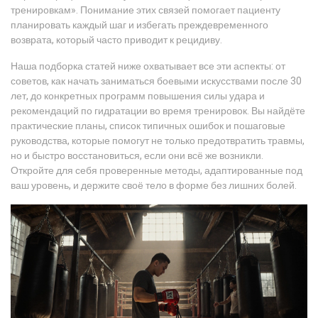
тренировкам». Понимание этих связей помогает пациенту
планировать каждый шаг и избегать преждевременного
возврата, который часто приводит к рецидиву.
Наша подборка статей ниже охватывает все эти аспекты: от
советов, как начать заниматься боевыми искусствами после 30
лет, до конкретных программ повышения силы удара и
рекомендаций по гидратации во время тренировок. Вы найдёте
практические планы, список типичных ошибок и пошаговые
руководства, которые помогут не только предотвратить травмы,
но и быстро восстановиться, если они всё же возникли.
Откройте для себя проверенные методы, адаптированные под
ваш уровень, и держите своё тело в форме без лишних болей.