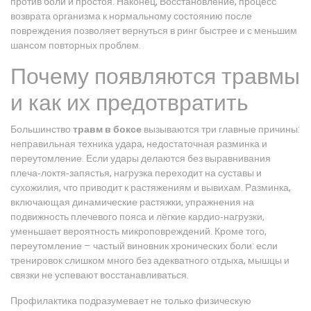
против боли и простоя. Наконец,
Восстановление
,
процесс
возврата организма к нормальному состоянию после
повреждения
позволяет вернуться в ринг быстрее и с меньшим
шансом повторных проблем.
Почему появляются травмы
и как их предотвратить
Большинство
травм в боксе
вызываются три главные причины:
неправильная техника удара, недостаточная разминка и
переутомление. Если удары делаются без выравнивания
плеча‑локтя‑запястья, нагрузка переходит на суставы и
сухожилия, что приводит к растяжениям и вывихам. Разминка,
включающая динамические растяжки, упражнения на
подвижность плечевого пояса и лёгкие кардио‑нагрузки,
уменьшает вероятность микроповреждений. Кроме того,
переутомление – частый виновник хронических боли: если
тренировок слишком много без адекватного отдыха, мышцы и
связки не успевают восстанавливаться.
Профилактика подразумевает не только физическую