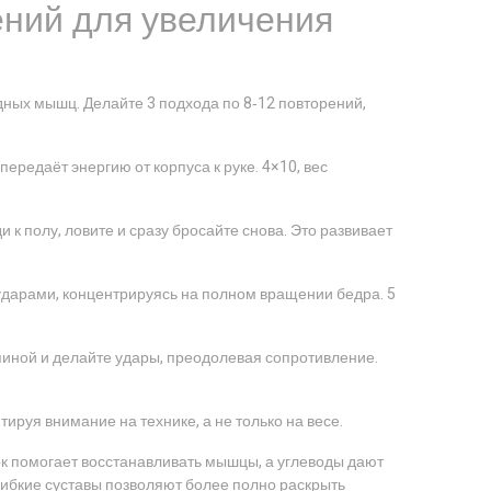
ний для увеличения
удных мышц. Делайте 3 подхода по 8‑12 повторений,
передаёт энергию от корпуса к руке. 4×10, вес
 к полу, ловите и сразу бросайте снова. Это развивает
дарами, концентрируясь на полном вращении бедра. 5
пиной и делайте удары, преодолевая сопротивление.
ируя внимание на технике, а не только на весе.
к помогает восстанавливать мышцы, а углеводы дают
гибкие суставы позволяют более полно раскрыть