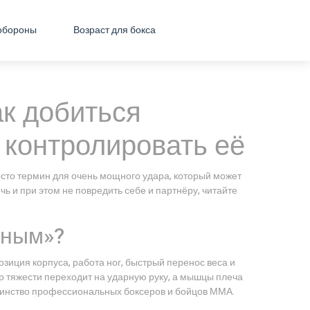
обороны
Возраст для бокса
к добиться
 контролировать её
осто термин для очень мощного удара, который может
ичь и при этом не повредить себе и партнёру, читайте
ьным»?
озиция корпуса, работа ног, быстрый перенос веса и
нтр тяжести переходит на ударную руку, а мышцы плеча
шинство профессиональных боксеров и бойцов ММА.