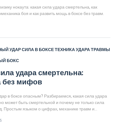
зику нокаута: какая сила удара смертельна, как
механика боя и как развить мощь в боксе без травм.
НЫЙ УДАР
СИЛА В БОКСЕ
ТЕХНИКА УДАРА
ТРАВМЫ
ЫЙ БОКС
сила удара смертельна:
 без мифов
дар в боксе опасным? Разбираемся, какая сила удара
но может быть смертельной и почему не только сила
д. Простым языком о цифрах, механике травм и
мерах из истории бокса. Плюс — советы, как
5
силу удара, чтобы не только побеждать, но и не
чьей жизнью. Всё это — без лишних страшилок и