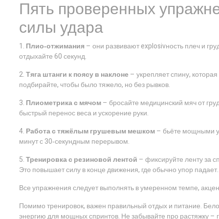
Пять проверенных упражне
силы удара
1.
Плио‑отжимания
– они развивают explosivность плеч и гр
отдыхайте 60 секунд.
2.
Тяга штанги к поясу в наклоне
– укрепляет спину, которая 
подбирайте, чтобы было тяжело, но без рывков.
3.
Плиометрика с мячом
– бросайте медицинский мяч от груди
быстрый перенос веса и ускорение руки.
4.
Работа с тяжёлым грушевым мешком
– бьёте мощными у
минут с 30‑секундным перерывом.
5.
Тренировка с резиновой лентой
– фиксируйте ленту за с
Это повышает силу в конце движения, где обычно упор падает.
Все упражнения следует выполнять в умеренном темпе, акцент
Помимо тренировок, важен правильный отдых и питание. Бело
энергию для мощных спринтов. Не забывайте про растяжку – 