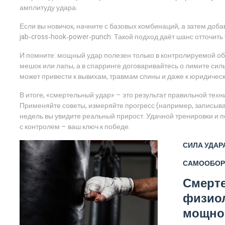
амплитуду удара.
Если вы новичок, начните с базовых комбинаций, а затем доб
jab‑cross‑hook‑power‑punch. Такой подход даёт шанс отточить 
И помните: мощный удар полезен только в контролируемой об
мешок или лапы, а в спарринге договаривайтесь о лимите сил
может привести к вывихам, травмам спины и даже к юридичес
В итоге, «смертельный удар» – это результат правильной техн
Применяйте советы, измеряйте прогресс (например, записывай
недель вы увидите реальный прирост. Удачной тренировки и пом
с контролем – ваш ключ к победе.
СИЛА УДАР
САМООБОР
Смерте
физиол
мощно 