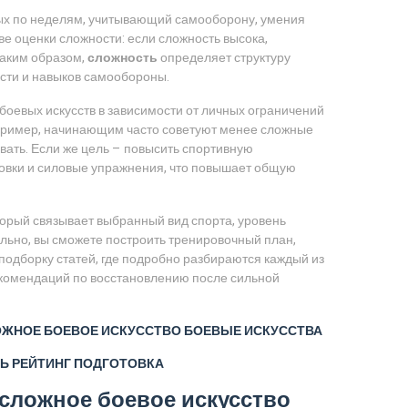
ых по неделям, учитывающий
самооборону
,
умения
ве оценки сложности: если сложность высока,
Таким образом,
сложность
определяет структуру
ости и навыков самообороны.
 боевых искусств в зависимости от личных ограничений
Например, начинающим часто советуют менее сложные
овать. Если же цель – повысить спортивную
ровки и силовые упражнения, что повышает общую
оторый связывает выбранный вид спорта, уровень
льно, вы сможете построить тренировочный план,
одборку статей, где подробно разбираются каждый из
 рекомендаций по восстановлению после сильной
ОЖНОЕ БОЕВОЕ ИСКУССТВО
БОЕВЫЕ ИСКУССТВА
Ь
РЕЙТИНГ
ПОДГОТОВКА
сложное боевое искусство