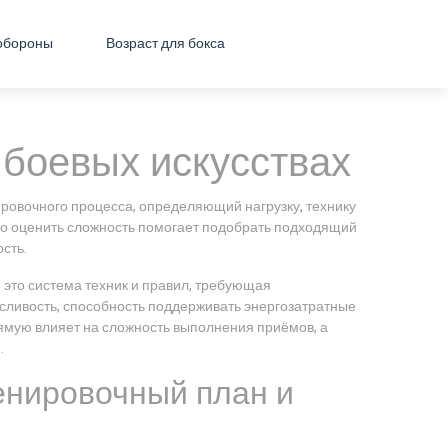
обороны
Возраст для бокса
 боевых искусствах
ировочного процесса, определяющий нагрузку, технику
но оценить сложность помогает подобрать подходящий
ость.
,
это система техник и правил, требующая
сливость
,
способность поддерживать энергозатратные
ямую влияет на сложность выполнения приёмов, а
.
енировочный план и