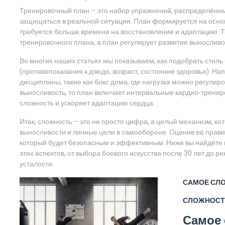
Тренировочный план – это набор упражнений, распределённ
защищаться в реальной ситуации
. План формируется на осно
требуется больше времени на восстановление и адаптацию. 
тренировочного плана, а план регулирует развитие вынослив
Во многих наших статьях мы показываем, как подобрать стиль
(противопоказания к дзюдо, возраст, состояние здоровья). 
дисциплины, такие как бокс дома, где нагрузка можно регулир
выносливость, то план включает интервальные кардио‑трени
сложность и ускоряет адаптацию сердца.
Итак, сложность – это не просто цифра, а целый механизм, к
выносливости и личные цели в самообороне. Оценив её прави
который будет безопасным и эффективным. Ниже вы найдёте п
этих аспектов, от выбора боевого искусства после 30 лет до
усталости.
САМОЕ СЛ
СЛОЖНОСТ
Самое 