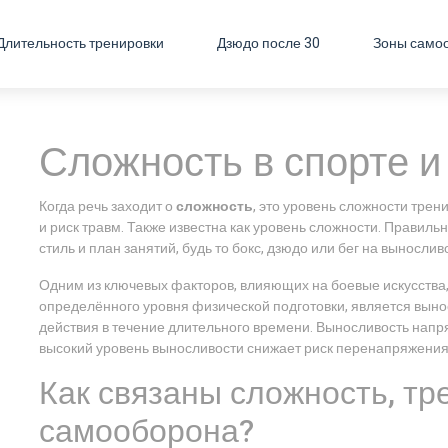
Длительность тренировки
Дзюдо после 30
Зоны само
Сложность в спорте и
Когда речь заходит о
сложность
,
это уровень сложности трен
и риск травм
. Также известна как
уровень сложности
. Правиль
стиль и план занятий, будь то бокс, дзюдо или бег на вынослив
Одним из ключевых факторов, влияющих на
боевые искусства
определённого уровня физической подготовки
, является
выно
действия в течение длительного времени
. Выносливость напр
высокий уровень выносливости снижает риск перенапряжения
Как связаны сложность, тр
самооборона?