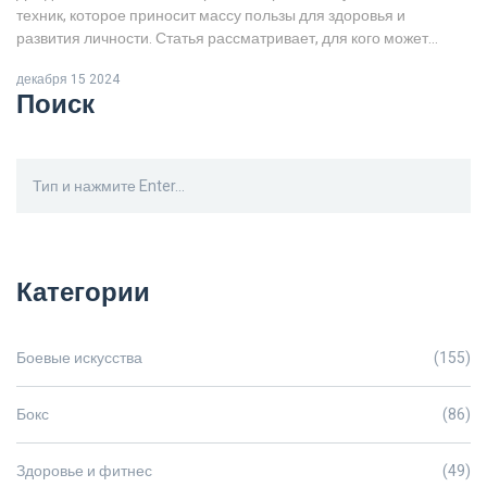
техник, которое приносит массу пользы для здоровья и
развития личности. Статья рассматривает, для кого может
подойти этот вид спорта и какие преимущества он
декабря 15 2024
предоставляет. Дзюдо способствует развитию физической
Поиск
формы, укрепляет характер и улучшает самодисциплину.
Каждое занятие приносит новые навыки и уверенность в себе. В
статье вы найдете полезные советы по началу занятий и
интересные факты о дзюдо.
Категории
Боевые искусства
(155)
Бокс
(86)
Здоровье и фитнес
(49)