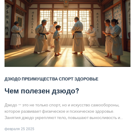
сделали это в зрелом возрасте.
ДЗЮДО
ПРЕИМУЩЕСТВА
СПОРТ
ЗДОРОВЬЕ
Чем полезен дзюдо?
Дзюдо — это не только спорт, но и искусство самообороны,
которое развивает физическое и психическое здоровье.
Занятия дзюдо укрепляют тело, повышают выносливость и
способствуют развитию концентрации и самодисциплины. Это
февраля 25 2025
также отличный способ научиться работать в команде и