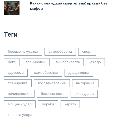
Какая сила удара смертельна: правда без
мифов
Теги
боевые искусства
самооборона
спорт
бокс
тренировки
выносливость
дзюдо
здоровье
единоборства
дисциплина
тренировка
восстановление
выгорание
начинающие
безопасность
сила удара
мощный удар
борьба
каратэ
техника удара