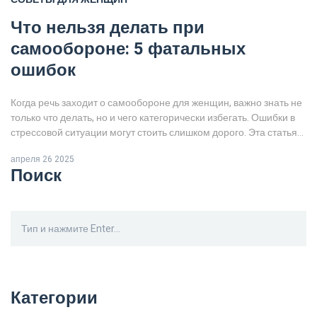
Что нельзя делать при
самообороне: 5 фатальных
ошибок
Когда речь заходит о самообороне для женщин, важно знать не
только что делать, но и чего категорически избегать. Ошибки в
стрессовой ситуации могут стоить слишком дорого. Эта статья
детально разберёт запреты и ловушки в самообороне, даст
апреля 26 2025
конкретные примеры и работающие советы. Не стоит думать,
Поиск
что сила и агрессия — главное оружие, часто всё наоборот.
Прочитав, вы поймёте, где кроется настоящая угроза и как
избегать опасных решений.
Категории