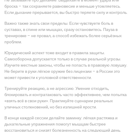
Не забывайте про дыхание. Выдыхайте в момент удара или
броска – так сохраняете равновесие и меньше утомляетесь.
Если дыхание прерывается, вы быстро теряете силу и контроль.
Важно также знать свои пределы. Если чувствуете боль в
суставах, в спине или мышцах, сразу остановитесь. Пауза в
тренировке – не провал, а способ избежать более серьёзных
проблем.
Юридический аспект тоже входит в правила защиты.
Самооборона допускается только в случае реальной угрозы.
Изучите местные законы, чтобы не попасть в правовую ловушку.
Не берите в руки лёгкое оружие без лицензии – в России это
может привести к уголовной ответственности.
Тренируйте реакцию, а не агрессию. Умение отходить,
блокировать и контратаковать часто эффективнее, чем попытка
«взять всё в свои руки». Практикуйте сценарии реальных
уличных столкновений, но без излишней ярости.
В конце каждой сессии делайте заминку: лёгкая растяжка и
дыхательные упражнения помогут мышцам быстрее
восстановиться и снизят болезненность на следующий день.