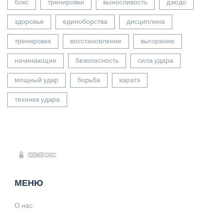
бокс
тренировки
выносливость
дзюдо
здоровье
единоборства
дисциплина
тренировка
восстановление
выгорание
начинающие
безопасность
сила удара
мощный удар
борьба
каратэ
техника удара
МЕНЮ
О нас