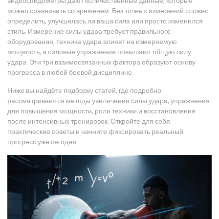
видеоспидометры дают количественные данные, которые
можно сравнивать со временем. Без точных измерений сложно
определить, улучшилась ли ваша сила или просто изменился
стиль. Измерение силы удара требует правильного
оборудования, техника удара влияет на измеряемую
мощность, а силовые упражнения повышают общую силу
удара. Эти три взаимосвязанных фактора образуют основу
прогресса в любой боевой дисциплине.
Ниже вы найдёте подборку статей, где подробно
рассматриваются методы увеличения силы удара, упражнения
для повышения мощности, роли техники и восстановления
после интенсивных тренировок. Откройте для себя
практические советы и начните фиксировать реальный
прогресс уже сегодня.