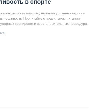
ивость в спорте
ие методы могут помочь увеличить уровень энергии и
выносливость. Прочитайте о правильном питании,
гулярных тренировок и восстановительных процедурах.
сь с интересными фактами и полезными советами,
024
лают ваши тренировки более эффективными.