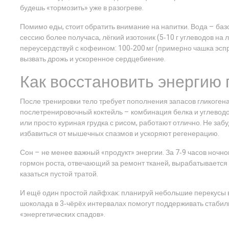
будешь «тормозить» уже в разогреве.
Помимо еды, стоит обратить внимание на напитки. Вода – ба
сессию более получаса, лёгкий изотоник (5‑10 г углеводов на
переусердствуй с кофеином: 100‑200 мг (примерно чашка эспр
вызвать дрожь и ускоренное сердцебиение.
Как восстановить энергию 
После тренировки тело требует пополнения запасов гликоге
послетренировочный коктейль – комбинация белка и углеводо
или просто куриная грудка с рисом, работают отлично. Не заб
избавиться от мышечных спазмов и ускоряют регенерацию.
Сон – не менее важный «продукт» энергии. За 7‑9 часов ночн
гормон роста, отвечающий за ремонт тканей, вырабатывается в
казаться пустой тратой.
И ещё один простой лайфхак: планируй небольшие перекусы в
шоколада в 3‑чёрёх интервалах помогут поддерживать стабиль
«энергетических спадов».