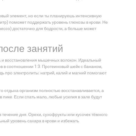
зовый элемент, но если ты планируешь интенсивную
 литр) поможет поддержать уровень глюкозы в крови. Не
ессо) достаточно для бодрости, а больше может
после занятий
на и восстановления мышечных волокон. Идеальный
в в соотношении 1:3. Протеиновый шейк с бананом,
удь про электролиты: натрий, калий и магний помогают
ого отдыха организм полностью восстанавливается, а
 пике. Если спать мало, любые усилия в зале будут
 течение дня. Орехи, сухофрукты или кусочек тёмного
ный уровень сахара в крови и избежать