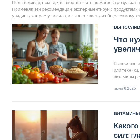
Подытоживая, помни, что энергия – это не магия, а результат
Применяй эти рекомендации, экспериментируй с продуктами и 
увидишь, как растут и сила, и выносливость, и общее самочув
ВЫНОСЛИВ
Что ну
увелич
Выносливост
или техники.
витамины ре
ли доверять
июня 8 2025
решения дей
мистики — то
таблетками, 
ВИТАМИНЫ
Какого
сил: г