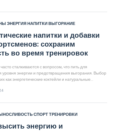
апитков, расскажем, есть ли разница между водой,
 и домашними заменителями. А ещё узнаете несколько
 лайфхаков, которые увеличивают выносливость без
и.
НЫ
ЭНЕРГИЯ
НАПИТКИ
ВЫГОРАНИЕ
тические напитки и добавки
ортсменов: сохраним
ть во время тренировок
асто сталкиваются с вопросом, что пить для
 уровня энергии и предотвращения выгорания. Выбор
ких как энергетические коктейли и натуральные
жет существенно повлиять на результаты спорта. Важно
24
лияние каждого компонента на организм, чтобы
были эффективными и безопасными. В статье
популярные средства для поддержания бодрости и
о уровня энергии.
ЫНОСЛИВОСТЬ
СПОРТ
ТРЕНИРОВКИ
высить энергию и