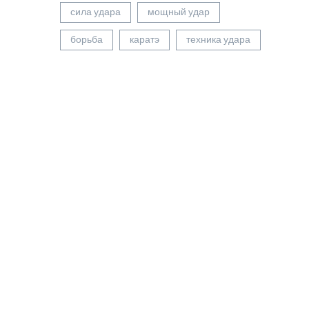
сила удара
мощный удар
борьба
каратэ
техника удара