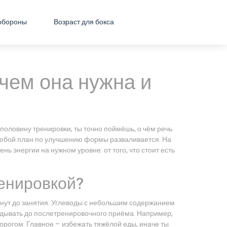
обороны
Возраст для бокса
ачем она нужна и
з половину тренировки, ты точно поймёшь, о чём речь.
 любой план по улучшению формы разваливается. На
нь энергии на нужном уровне: от того, что стоит есть
ренировкой?
нут до занятия. Углеводы с небольшим содержанием
ладывать до послетренировочного приёма. Например,
ворогом. Главное – избежать тяжёлой еды, иначе ты