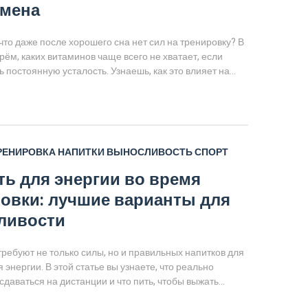
смена
что даже после хорошего сна нет сил на тренировку? В
рём, каких витаминов чаще всего не хватает, если
постоянную усталость. Узнаешь, как это влияет на
ь и спортивные результаты. Дам простые советы по
ополнениям для восполнения дефицита. Всё по делу,
пыте и с понятными рекомендациями.
РЕНИРОВКА
НАПИТКИ
ВЫНОСЛИВОСТЬ
СПОРТ
ть для энергии во время
овки: лучшие варианты для
ливости
ребуют не только силы, но и правильных напитков для
энергии. В этой статье вы узнаете, что реально
сдаваться на дистанции и что пить, чтобы выжать
 каждой тренировки. Разберёмся в составе популярных