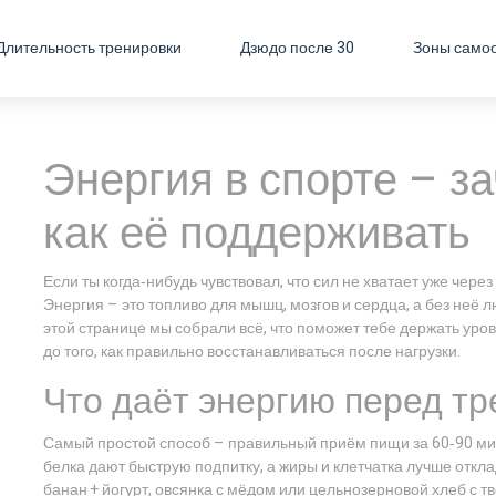
Длительность тренировки
Дзюдо после 30
Зоны само
Энергия в спорте – з
как её поддерживать
Если ты когда‑нибудь чувствовал, что сил не хватает уже чере
Энергия – это топливо для мышц, мозгов и сердца, а без неё
этой странице мы собрали всё, что поможет тебе держать урове
до того, как правильно восстанавливаться после нагрузки.
Что даёт энергию перед т
Самый простой способ – правильный приём пищи за 60‑90 ми
белка дают быструю подпитку, а жиры и клетчатка лучше отк
банан + йогурт, овсянка с мёдом или цельнозерновой хлеб с т