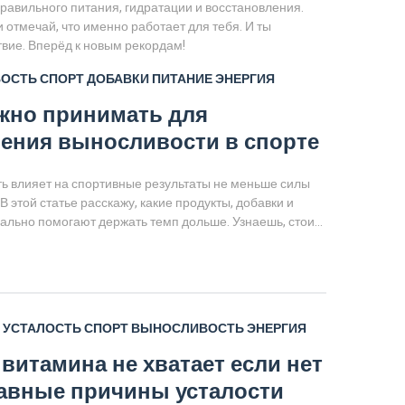
 правильного питания, гидратации и восстановления.
отмечай, что именно работает для тебя. И ты
ствие. Вперёд к новым рекордам!
ОСТЬ
СПОРТ
ДОБАВКИ
ПИТАНИЕ
ЭНЕРГИЯ
жно принимать для
ения выносливости в спорте
ь влияет на спортивные результаты не меньше силы
 В этой статье расскажу, какие продукты, добавки и
ально помогают держать темп дольше. Узнаешь, стоит
 рекламе популярных энергетиков, и какие простые
ствительно работают в обычной жизни. Без воды и
лько практические советы. Не переусердствуем с
всё основывается на научных фактах и личном опыте.
УСТАЛОСТЬ
СПОРТ
ВЫНОСЛИВОСТЬ
ЭНЕРГИЯ
 витамина не хватает если нет
лавные причины усталости