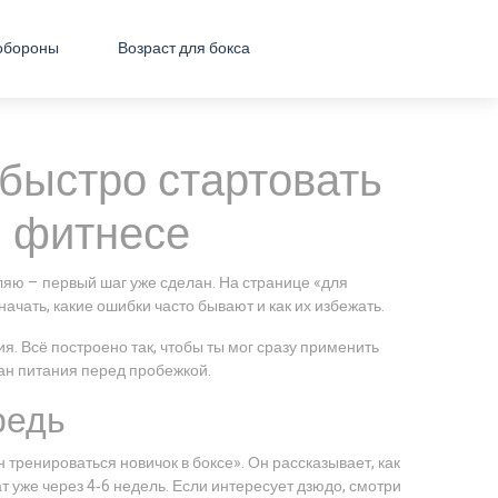
обороны
Возраст для бокса
быстро стартовать
и фитнесе
яю – первый шаг уже сделан. На странице «для
ачать, какие ошибки часто бывают и как их избежать.
я. Всё построено так, чтобы ты мог сразу применить
лан питания перед пробежкой.
редь
тренироваться новичок в боксе». Он рассказывает, как
т уже через 4‑6 недель. Если интересует дзюдо, смотри