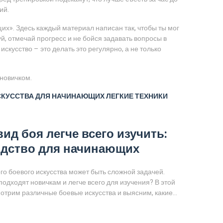
ий.
их». Здесь каждый материал написан так, чтобы ты мог
уй, отмечай прогресс и не бойся задавать вопросы в
скусство – это делать это регулярно, а не только
 новичком.
СКУССТВА
ДЛЯ НАЧИНАЮЩИХ
ЛЕГКИЕ ТЕХНИКИ
вид боя легче всего изучить:
дство для начинающих
го боевого искусства может быть сложной задачей.
подходят новичкам и легче всего для изучения? В этой
мотрим различные боевые искусства и выясним, какие
че освоить без предварительной физической подготовки
знаем, на какие аспекты следует обратить внимание,