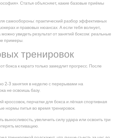
лософия». Статья объясняет, какие базовые приёмы
а для самообороны: практический разбор эффективных
окерах и правовых нюансах. А если тебя волнует,
а можно увидеть результат от занятий боксом: реальные
ые примеры.
рвых тренировок
от бокса к каратэ только замедлит прогресс. После
ьно 2‑3 занятия в неделю с перерывами на
ока не освоишь базу.
ий кроссовок, перчатки для бокса и лёгкая спортивная
ые нормы питья во время тренировок.
ть выносливость, увеличить силу удара или освоить три
потерять мотивацию.
ред тренировкой подскажут, что лучше съесть за час до