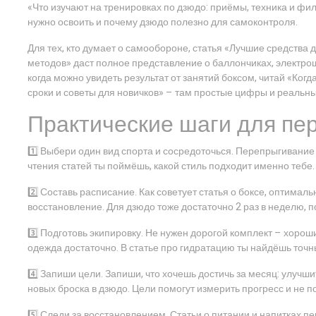
«Что изучают на тренировках по дзюдо: приёмы, техника и фи
нужно освоить и почему дзюдо полезно для самоконтроля.
Для тех, кто думает о самообороне, статья «Лучшие средств
методов» даст полное представление о баллончиках, электрош
когда можно увидеть результат от занятий боксом, читай «Когд
сроки и советы для новичков» – там простые цифры и реальн
Практические шаги для пе
1️⃣ Выбери один вид спорта и сосредоточься. Перепрыгивание 
чтения статей ты поймёшь, какой стиль подходит именно тебе.
2️⃣ Составь расписание. Как советует статья о боксе, оптимал
восстановление. Для дзюдо тоже достаточно 2 раз в неделю, п
3️⃣ Подготовь экипировку. Не нужен дорогой комплект – хорош
одежда достаточно. В статье про гидратацию ты найдёшь точн
4️⃣ Запиши цели. Запиши, что хочешь достичь за месяц: улучши
новых броска в дзюдо. Цели помогут измерить прогресс и не 
5️⃣ Следи за восстановлением. Статьи о питании и напитках пе