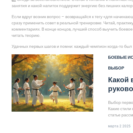
занятия и какой напиток поддержит энергию без лишних калор
Если вдруг возник вопрос – возвращайся к тегу «для начинающ
сразу применить совет в реальной тренировке. Читай, практик
комментариях. В конце концов, лучший способ выучить боевое и
читать теорию.
Удачных первых шагов и помни: каждый чемпион когда‑то был
БОЕВЫЕ И
ВЫБОР
Какой 
руково
Выбор перво
Какие стили 
статье расс
техники лег
марта 2 2025
или опыта. У