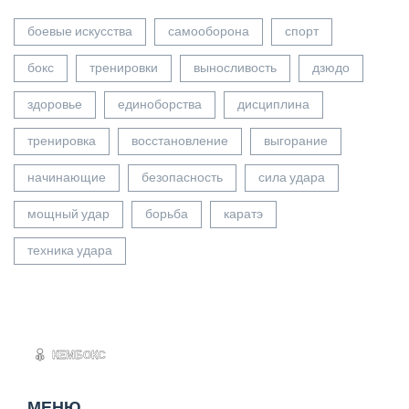
боевые искусства
самооборона
спорт
бокс
тренировки
выносливость
дзюдо
здоровье
единоборства
дисциплина
тренировка
восстановление
выгорание
начинающие
безопасность
сила удара
мощный удар
борьба
каратэ
техника удара
МЕНЮ