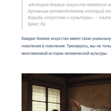
«История боевых искусств является не
духовным путеводителем, который по
борьба, искусство и культура», — счи
Брюс Ли.
Каждое боевое искусство имеет свою уникальну
поколения в поколение. Тренируясь, мы не тол
многовековой истории человеческой культуры.