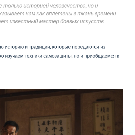
 только историей человечества, но и
казывает нам как вплетены в ткань времени
тает известный мастер боевых искусств
ю историю и традиции, которые передаются из
ько изучаем техники самозащиты, но и приобщаемся к