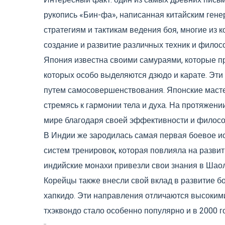
Интересный факт: один из самых древних письм
рукопись «Бин-фа», написанная китайским генер
стратегиям и тактикам ведения боя, многие из 
создание и развитие различных техник и филос
Япония известна своими самураями, которые пр
которых особо выделяются дзюдо и карате. Эти 
путем самосовершенствования. Японские масте
стремясь к гармонии тела и духа. На протяжени
мире благодаря своей эффективности и филос
В Индии же зародилась самая первая боевое ис
систем тренировок, которая повлияла на развити
индийские монахи привезли свои знания в Шао
Корейцы также внесли свой вклад в развитие бое
хапкидо. Эти направления отличаются высоким
тхэквондо стало особенно популярно и в 2000 