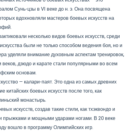
енных источников о боевых искусствах — это
алом Сунь-цзы в VI веке до н. э. Она посвящена
которых вдохновляли мастеров боевых искусств на
офий.
актиковали несколько видов боевых искусств, среди
искусства были не только способом ведения боя, но и
ра уделяли внимание духовным аспектам тренировок,
и веков, дзюдо и карате стали популярными во всем
офским основам.
кусство — калари-паят. Это одна из самых древних
е китайских боевых искусств после того, как
линьский монастырь.
вых искусств, создав такие стили, как тхэквондо и
и прыжками и мощными ударами ногами. В 20 веке
году вошло в программу Олимпийских игр.