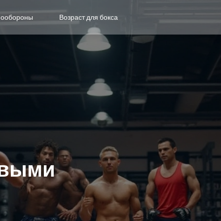
мообороны
Возраст для бокса
евыми