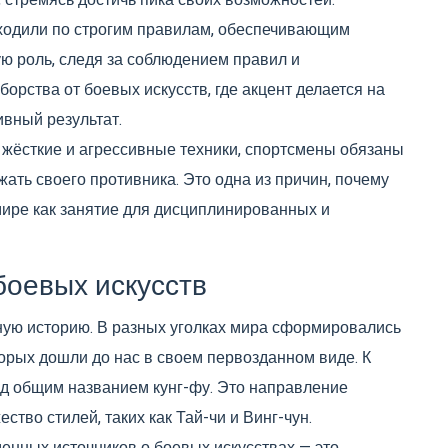
 стремясь достичь пика своих возможностей.
оходили по строгим правилам, обеспечивающим
ую роль, следя за соблюдением правил и
орства от боевых искусств, где акцент делается на
ивный результат.
 жёсткие и агрессивные техники, спортсмены обязаны
ать своего противника. Это одна из причин, почему
ире как занятие для дисциплинированных и
боевых искусств
ную историю. В разных уголках мира сформировались
торых дошли до нас в своем первозданном виде. К
од общим названием кунг-фу. Это направление
ство стилей, таких как Тай-чи и Винг-чун.