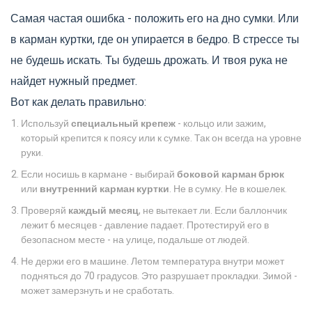
Самая частая ошибка - положить его на дно сумки. Или
в карман куртки, где он упирается в бедро. В стрессе ты
не будешь искать. Ты будешь дрожать. И твоя рука не
найдет нужный предмет.
Вот как делать правильно:
Используй
специальный крепеж
- кольцо или зажим,
который крепится к поясу или к сумке. Так он всегда на уровне
руки.
Если носишь в кармане - выбирай
боковой карман брюк
или
внутренний карман куртки
. Не в сумку. Не в кошелек.
Проверяй
каждый месяц
, не вытекает ли. Если баллончик
лежит 6 месяцев - давление падает. Протестируй его в
безопасном месте - на улице, подальше от людей.
Не держи его в машине. Летом температура внутри может
подняться до 70 градусов. Это разрушает прокладки. Зимой -
может замерзнуть и не сработать.