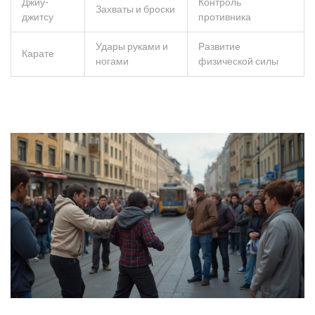
Джиу-
Контроль
Захваты и броски
джитсу
противника
Удары руками и
Развитие
Карате
ногами
физической силы