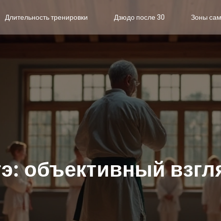
Длительность тренировки
Дзюдо после 30
Зоны са
тэ: объективный взгл