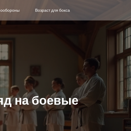
мообороны
Возраст для бокса
яд на боевые