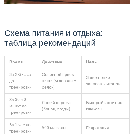
Схема питания и отдыха:
таблица рекомендаций
Время
Действие
Цель
За 2-3 часа
Основной прием
Заполнение
до
пищи (углеводы +
запасов гликогена
тренировки
белок)
За 30-60
Легкий перекус
Быстрый источник
минут до
(банан, ягоды)
глюкозы
тренировки
За 1 час до
500 мл воды
Гидратация
тренировки